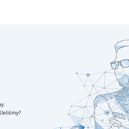
y.
śleliśmy?